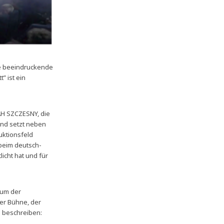
ne beeindruckende
” ist ein
RAH SZCZESNY, die
 und setzt neben
duktionsfeld
 beim deutsch-
icht hat und für
aum der
der Bühne, der
n beschreiben: