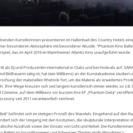
 lebenden Künstlerinnen präsentieren im Hallenbad des Country Hotels ei
ner besonderen Atmosphäre mit besonderer Akustik. “Phantom Kino Ballett
rspiel, das im April 2016 im Mannheimer Atlantis Kino uraufgeführt wurde.
itt als DJ und Produzentin international in Clubs und bei Festivals auf. SA
nd Bildhauerin tätig ist, hat (wie Willikens) an der Kunstakademie studiert
orschung der materiellen Rhetorik fort, um die Malerei als erweitertes Pro
n. Ihre Wege kreuzen sich seit langem künstlerisch immer wieder, so z.B.
l Cómeme, auf dem Willikens vor kurzem ihre EP „Phantom Delia“ veröffentl
czesny seit 2011 verantwortlich zeichnet.
lett“ befindet sich im stetigen Prozeß des Wandels. Eingehend auf den R
dert sich der Umgang mit den Kostümen, die skulpturale Interpretation 
alische Ausdruck sowie der Einsatz von Licht und Nebel. Die Künstlerinne
 Ballett ist Soundfragment und Schwarzes Theater, Holly Woodlawn´s