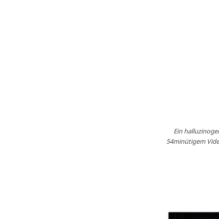
Ein halluzinog
54minütigem Vide