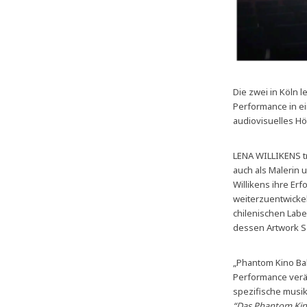
Die zwei in Köln
Performance in ei
audiovisuelles Hö
LENA WILLIKENS tr
auch als Malerin u
Willikens ihre Erf
weiterzuentwickel
chilenischen Labe
dessen Artwork Sz
„Phantom Kino Bal
Performance verän
spezifische musik
“Das Phantom Kino